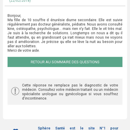
(22/02/2018)
Bonjour,
Ma fille de 10 souffre d énurésie diurne secondaire. Elle est suivie
régulièrement pas docteur généraliste, pédiatre. Nous avons consulté
kine, ostéopathe, psychologue... mais rien n'y fait. Elle le vit très mal.
Je suis à la recherche de solutions. Longtemps on nous a dit qu il
faut attendre, qu en grandissant ça irait mieux mais nous ne voyons
pas d amélioration. Je précise qu elle se lève la nuit au besoin pour
aller aux toilettes.
Merci de votre aide.
RETOUR AU SOMMAIRE DES QUESTIONS
Cette réponse ne remplace pas le diagnostic de votre
médecin. Consultez votre médecin traitant ou un médecin
spécialiste urologue ou gynécologue si vous souffrez
d'incontinence.
Sphère Santé est le site N°1 pour