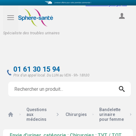
Select Language
▼
COMPTE
Spécialiste des troubles urinaires
01 61 30 15 94
Prix d'un appel local. Du LUN au VEN - 9h- 18h30
Questions
Bandelette
Accueil
aux
Chirurgies
urinaire
médecins
pour femme
Envie d'uriner, catégorie : Chirurgies : TVT / TOT