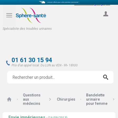
Select Language
▼
COMPTE
Spécialiste des troubles urinaires
01 61 30 15 94
Prix d'un appel local. Du LUN au VEN - 9h- 18h30
Questions
Bandelette
Accueil
aux
Chirurgies
urinaire
médecins
pour femme
Envie impérieuses
- (16/09/2013)