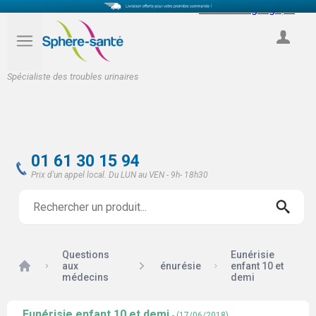
Select Language
▼
COMPTE
Spécialiste des troubles urinaires
01 61 30 15 94
Prix d'un appel local. Du LUN au VEN - 9h- 18h30
Questions
Eunérisie
Accueil
aux
énurésie
enfant 10 et
médecins
demi
Eunérisie enfant 10 et demi
- (17/06/2018)