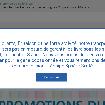
a réponse du spécialiste
octeur Nicolas Henry, chirurgien urologue à l'hôpital Privé d'Antony
et ne peut pas provoquer de fuites urinaires.
 clients, En raison d'une forte activité, notre transp
 sera pas en mesure de garantir les livraisons les 
et, 1er août et 8 août. Nous vous prions de bien vou
IRE DES QUESTIONS
er pour la gêne occasionnée et vous remercions de
compréhension. L équipe Sphère Santé
ette réponse ne remplace pas le diagnostic de votre médecin. Consultez vot
ynécologue si vous souffrez d'incontinence.
J'ai compris