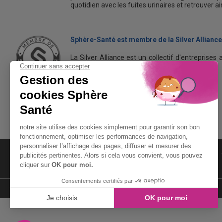
quotidien avec les fuites urinaires et retrouver a
Sphère-Santé est membre de la Silver Alliance
La Silver Alliance est un collectif d'entreprises 
dans le bien vieillir à domicile.
Découvrez la Silver Alliance
MENTIONS LÉGALES
LIENS UTILES