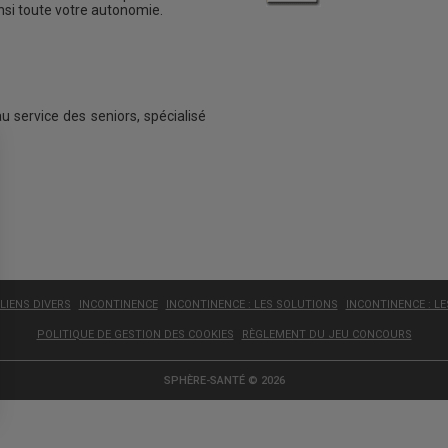
insi toute votre autonomie.
au service des seniors, spécialisé
LIENS DIVERS
INCONTINENCE
INCONTINENCE : LES SOLUTIONS
INCONTINENCE : L
POLITIQUE DE GESTION DES COOKIES
RÈGLEMENT DU JEU CONCOURS
SPHÈRE-SANTÉ © 2026