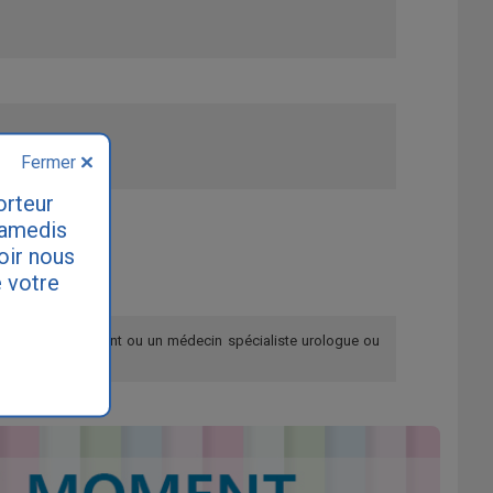
Fermer
orteur
samedis
loir nous
 votre
re médecin traitant ou un médecin spécialiste urologue ou