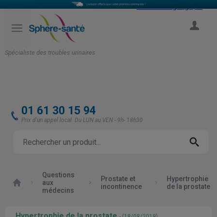
Select Language
▼
COMPTE
Spécialiste des troubles urinaires
01 61 30 15 94
Prix d'un appel local. Du LUN au VEN - 9h- 18h30
Questions
Prostate et
Hypertrophie
Accueil
aux
incontinence
de la prostate
médecins
Hypertrophie de la prostate
- (18/08/2019)