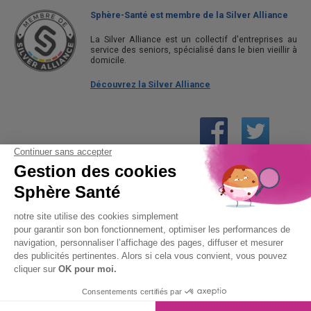
Sphère-Santé est membre de la Silver Alliance
La Silver Alliance est un collectif d'entreprises au
service des seniors, spécialisé dans le bien vieillir à
domicile.
Découvrez la Silver Alliance
01 61 30 15 94
(prix d’un appel local)
CONTACTEZ-NOUS
SPHÈRE-SANTÉ © 2026