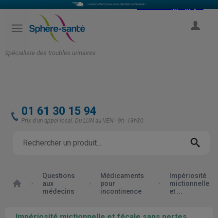
Select Language
▼
COMPTE
Spécialiste des troubles urinaires
01 61 30 15 94
Prix d'un appel local. Du LUN au VEN - 9h- 18h30
Questions
Médicaments
Impériosité
Accueil
aux
pour
mictionnelle
médecins
incontinence
et ...
Impériosité mictionnelle et fécale sans pertes