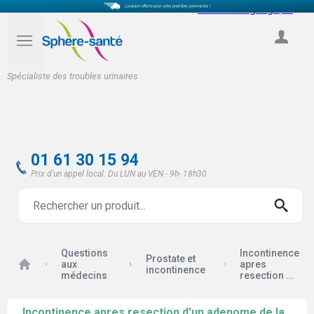
Select Language
▼
COMPTE
Spécialiste des troubles urinaires
01 61 30 15 94
Prix d'un appel local. Du LUN au VEN - 9h- 18h30
Questions
Incontinence
Prostate et
Accueil
aux
apres
incontinence
médecins
resection ...
Incontinence apres resection d'un adenome de la