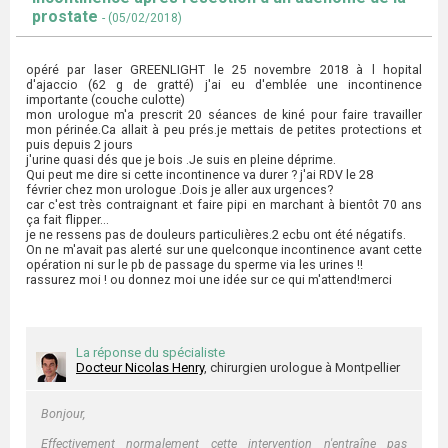
prostate
- (05/02/2018)
opéré par laser GREENLIGHT le 25 novembre 2018 à l hopital
d'ajaccio (62 g de gratté) j'ai eu d'emblée une incontinence
importante (couche culotte)
mon urologue m'a prescrit 20 séances de kiné pour faire travailler
mon périnée.Ca allait à peu prés.je mettais de petites protections et
puis depuis 2 jours
j'urine quasi dés que je bois .Je suis en pleine déprime.
Qui peut me dire si cette incontinence va durer ? j'ai RDV le 28
février chez mon urologue .Dois je aller aux urgences?
car c'est très contraignant et faire pipi en marchant à bientôt 70 ans
ça fait flipper...
je ne ressens pas de douleurs particulières.2 ecbu ont été négatifs.
On ne m'avait pas alerté sur une quelconque incontinence avant cette
opération ni sur le pb de passage du sperme via les urines !!
rassurez moi ! ou donnez moi une idée sur ce qui m'attend!merci
La réponse du spécialiste
Docteur Nicolas Henry
, chirurgien urologue à Montpellier
Bonjour,
Effectivement normalement cette intervention n'entraîne pas