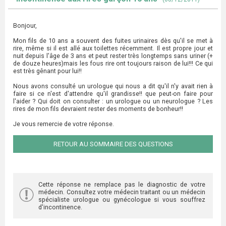
Bonjour,
Mon fils de 10 ans a souvent des fuites urinaires dès qu'il se met à
rire, même si il est allé aux toilettes récemment. Il est propre jour et
nuit depuis l'âge de 3 ans et peut rester très longtemps sans uriner (+
de douze heures)mais les fous rire ont toujours raison de lui!!! Ce qui
est très gênant pour lui!!
Nous avons consulté un urologue qui nous a dit qu'il n'y avait rien à
faire si ce n'est d'attendre qu'il grandisse!! que peut-on faire pour
l'aider ? Qui doit on consulter : un urologue ou un neurologue ? Les
rires de mon fils devraient rester des moments de bonheur!!
Je vous remercie de votre réponse.
RETOUR AU SOMMAIRE DES QUESTIONS
Cette réponse ne remplace pas le diagnostic de votre
médecin. Consultez votre médecin traitant ou un médecin
spécialiste urologue ou gynécologue si vous souffrez
d'incontinence.