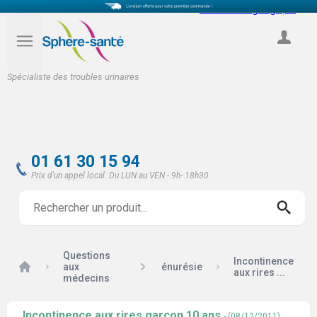
Select Language
▼
COMPTE
Spécialiste des troubles urinaires
01 61 30 15 94
Prix d'un appel local. Du LUN au VEN - 9h- 18h30
Questions
Incontinence
Accueil
aux
énurésie
aux rires ...
médecins
Incontinence aux rires garçon 10 ans
- (08/12/2011)