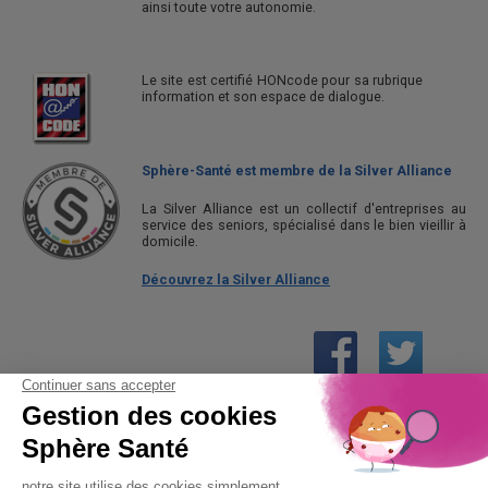
ainsi toute votre autonomie.
Le site est certifié HONcode pour sa rubrique
information et son espace de dialogue.
Sphère-Santé est membre de la Silver Alliance
La Silver Alliance est un collectif d'entreprises au
service des seniors, spécialisé dans le bien vieillir à
domicile.
Découvrez la Silver Alliance
01 61 30 15 94
(prix d’un appel local)