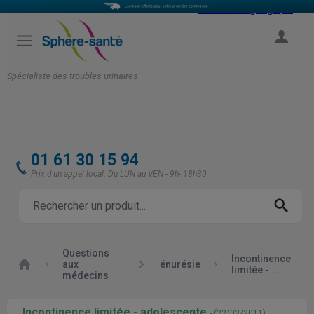
Select Language
▼
COMPTE
Spécialiste des troubles urinaires
01 61 30 15 94
Prix d'un appel local. Du LUN au VEN - 9h- 18h30
Questions
Incontinence
Accueil
aux
énurésie
limitée - ...
médecins
Incontinence limitée - adolescente
- (22/02/2011)