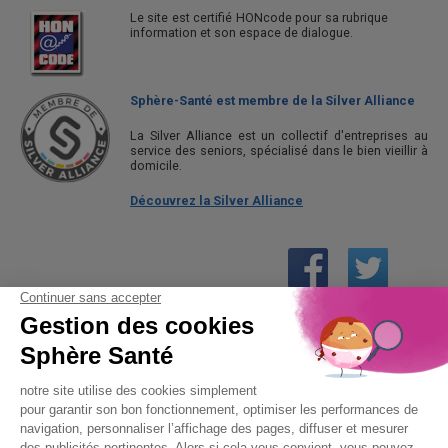
Le site est certifié HONcode pour sa rubrique
information et son espace de dialogue.
Sphère-Santé est membre de la Silver Alliance
La Silver Alliance est un collectif d'entreprises au
service des seniors, spécialisé dans le bien vieillir à
domicile.
Découvrez la Silver Alliance
01 61 30 15 94
(prix d’un appel local)
CONTACTEZ-NOUS
SPHÈRE-SANTÉ © 2026