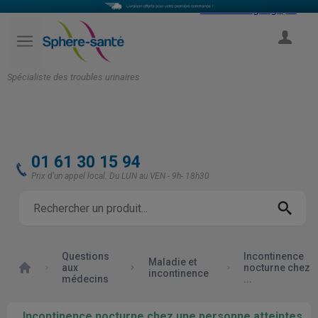
Select Language
▼
COMPTE
Spécialiste des troubles urinaires
01 61 30 15 94
Prix d'un appel local. Du LUN au VEN - 9h- 18h30
Questions
Incontinence
Maladie et
Accueil
aux
nocturne chez
incontinence
médecins
...
Incontinence nocturne chez une personne atteintes