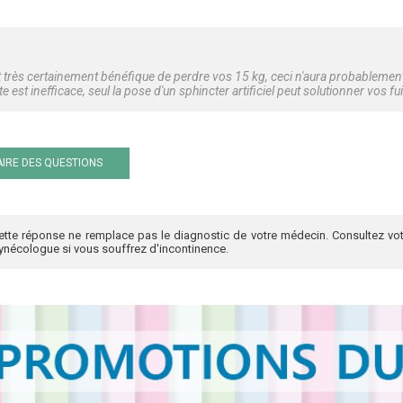
 très certainement bénéfique de perdre vos 15 kg, ceci n'aura probablement p
te est inefficace, seul la pose d'un sphincter artificiel peut solutionner vos fui
IRE DES QUESTIONS
ette réponse ne remplace pas le diagnostic de votre médecin. Consultez vot
ynécologue si vous souffrez d'incontinence.