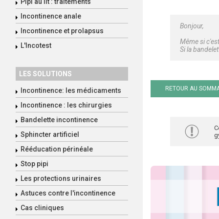
Pipi au lit : traitements
Incontinence anale
Bonjour,
Incontinence et prolapsus
Même si c'est
L'Incotest
Si la bandelet
LES SOLUTIONS
RETOUR AU SOMMA
Incontinence: les médicaments
Incontinence : les chirurgies
Bandelette incontinence
C
Sphincter artificiel
g
Rééducation périnéale
Stop pipi
Les protections urinaires
Astuces contre l'incontinence
Cas cliniques