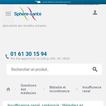
Select Language
▼
COMPTE
Spécialiste des troubles urinaires
01 61 30 15 94
Prix d'un appel local. Du LUN au VEN - 9h- 18h30
Questions
Maladie et
Insufficence
Accueil
aux
incontinence
renal
médecins
Insufficence renal, catégorie : Maladies et