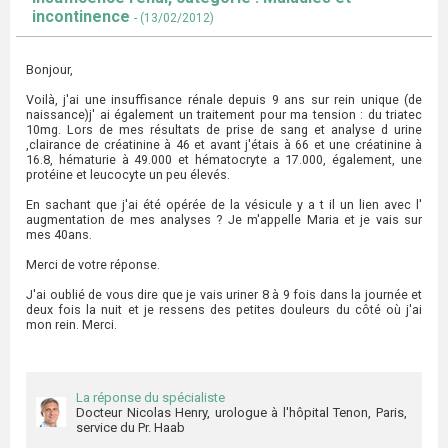
incontinence
- (13/02/2012)
Bonjour,
Voilà, j'ai une insuffisance rénale depuis 9 ans sur rein unique (de
naissance)j' ai également un traitement pour ma tension : du triatec
10mg. Lors de mes résultats de prise de sang et analyse d urine
,clairance de créatinine à 46 et avant j'étais à 66 et une créatinine à
16.8, hématurie à 49.000 et hématocryte a 17.000, également, une
protéine et leucocyte un peu élevés.
En sachant que j'ai été opérée de la vésicule y a t il un lien avec l'
augmentation de mes analyses ? Je m'appelle Maria et je vais sur
mes 40ans.
Merci de votre réponse.
J'ai oublié de vous dire que je vais uriner 8 à 9 fois dans la journée et
deux fois la nuit et je ressens des petites douleurs du côté où j'ai
mon rein. Merci.
La réponse du spécialiste
Docteur Nicolas Henry, urologue à l'hôpital Tenon, Paris,
service du Pr. Haab