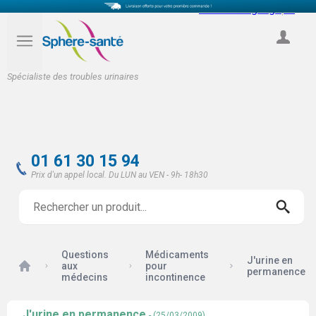
Select Language
▼
COMPTE
Spécialiste des troubles urinaires
01 61 30 15 94
Prix d'un appel local. Du LUN au VEN - 9h- 18h30
Questions
Médicaments
J'urine en
Accueil
aux
pour
permanence
médecins
incontinence
J'urine en permanence
- (25/03/2009)