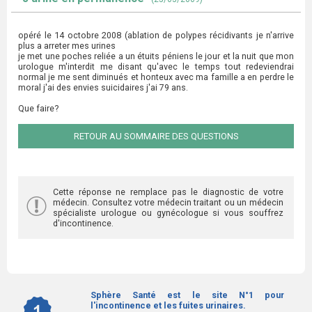
opéré le 14 octobre 2008 (ablation de polypes récidivants je n'arrive
plus a arreter mes urines
je met une poches reliée a un étuits péniens le jour et la nuit que mon
urologue m'interdit me disant qu'avec le temps tout redeviendrai
normal je me sent diminués et honteux avec ma famille a en perdre le
moral j'ai des envies suicidaires j'ai 79 ans.
Que faire?
RETOUR AU SOMMAIRE DES QUESTIONS
Cette réponse ne remplace pas le diagnostic de votre
médecin. Consultez votre médecin traitant ou un médecin
spécialiste urologue ou gynécologue si vous souffrez
d'incontinence.
Sphère Santé est le site N°1 pour
l'incontinence et les fuites urinaires.