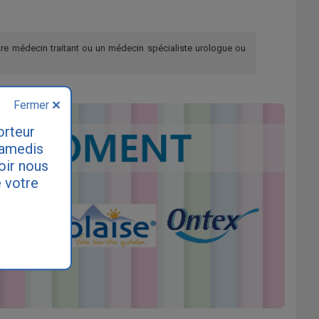
re médecin traitant ou un médecin spécialiste urologue ou
Fermer
orteur
samedis
loir nous
 votre