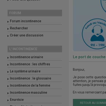
FORUM
Forum incontinence
Rechercher
Créer une discussion
L' INCONTINENCE
Le port de couche
Incontinence urinaire
Incontinence : les chiffres
Bonjour,
Le système urinaire
Je pose cette question
Incontinence : le glossaire
attention, je pensais
fuites jusqu'à provoq
Incontinence de la femme
En vous remerciant pa
Incontinence masculine
Enurésie
RETOUR AU SOMMA