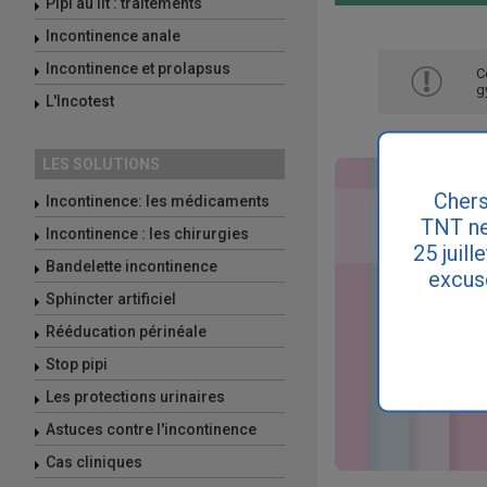
Pipi au lit : traitements
Incontinence anale
Incontinence et prolapsus
C
g
L'Incotest
LES SOLUTIONS
Chers
Incontinence: les médicaments
TNT ne
Incontinence : les chirurgies
25 juill
Bandelette incontinence
excus
Sphincter artificiel
Rééducation périnéale
Stop pipi
Les protections urinaires
Astuces contre l'incontinence
Cas cliniques