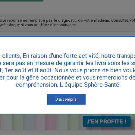
ette réponse ne remplace pas le diagnostic de votre médecin. Consultez vot
ynécologue si vous souffrez d'incontinence.
 clients, En raison d'une forte activité, notre transp
 sera pas en mesure de garantir les livraisons les 
et, 1er août et 8 août. Nous vous prions de bien vou
er pour la gêne occasionnée et vous remercions de
compréhension. L équipe Sphère Santé
J'ai compris