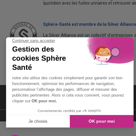
quotidien avec les fuites urinaires et retrouver a
Sphère-Santé est membre de la Silver Alliance
La Silver Alliance est un collectif d'entreprises 
dans le bien vieillir à domicile.
Découvrez la Silver Alliance
MENTIONS LÉGALES
LIENS UTILES