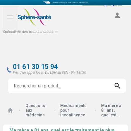
Select Language
▼
COMPTE
Spécialiste des troubles urinaires
01 61 30 15 94
Prix d'un appel local. Du LUN au VEN - 9h- 18h30
Questions
Médicaments
Ma mère a
Accueil
aux
pour
81 ans,
médecins
incontinence
quel est ...
Ma mère a 81 ans, quel est le traitement le plus