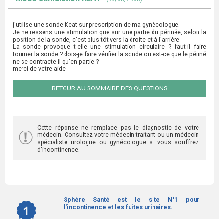
j'utilise une sonde Keat sur prescription de ma gynécologue.
Je ne ressens une stimulation que sur une partie du périnée, selon la
position de la sonde, c'est plus tôt vers la droite et à l'arrière
La sonde provoque t-elle une stimulation circulaire ? faut-il faire
tourner la sonde ? dois-je faire vérifier la sonde ou est-ce que le périné
ne se contracte-il qu'en partie ?
merci de votre aide
RETOUR AU SOMMAIRE DES QUESTIONS
Cette réponse ne remplace pas le diagnostic de votre
médecin. Consultez votre médecin traitant ou un médecin
spécialiste urologue ou gynécologue si vous souffrez
d'incontinence.
Sphère Santé est le site N°1 pour
l'incontinence et les fuites urinaires.