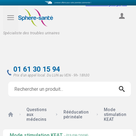
Select Language
▼
COMPTE
Spécialiste des troubles urinaires
01 61 30 15 94
Prix d'un appel local. Du LUN au VEN - 9h- 18h30
Questions
Mode
Rééducation
Accueil
aux
stimulation
périnéale
médecins
KEAT
Mode stimulation KEAT
- (03/08/2008)