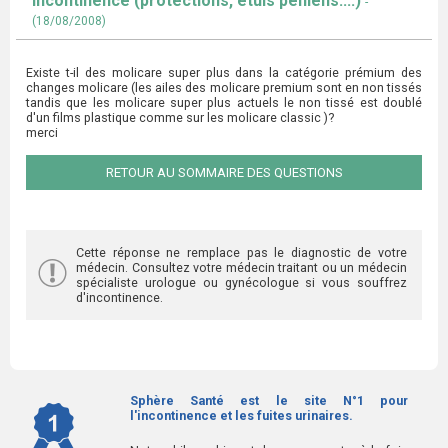
incontinence (protections, étuis péniens....)
-
(18/08/2008)
Existe t-il des molicare super plus dans la catégorie prémium des
changes molicare (les ailes des molicare premium sont en non tissés
tandis que les molicare super plus actuels le non tissé est doublé
d'un films plastique comme sur les molicare classic )?
merci
RETOUR AU SOMMAIRE DES QUESTIONS
Cette réponse ne remplace pas le diagnostic de votre
médecin. Consultez votre médecin traitant ou un médecin
spécialiste urologue ou gynécologue si vous souffrez
d'incontinence.
Sphère Santé est le site N°1 pour
l'incontinence et les fuites urinaires.