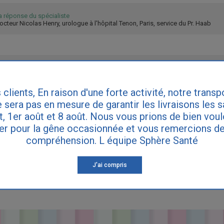
a réponse du spécialiste
octeur Nicolas Henry, urologue à l'hôpital Tenon, Paris, service du Pr. Haab
 s'inquiéter, environ un quart des enfants ne sont pas propres à trois ans et 
 clients, En raison d'une forte activité, notre transp
ne pas le culpabiliser, lui expliquer et lui proposer le pot régulièrement.
 sera pas en mesure de garantir les livraisons les 
et, 1er août et 8 août. Nous vous prions de bien vou
er pour la gêne occasionnée et vous remercions de
IRE DES QUESTIONS
compréhension. L équipe Sphère Santé
J'ai compris
ette réponse ne remplace pas le diagnostic de votre médecin. Consultez vot
ynécologue si vous souffrez d'incontinence.