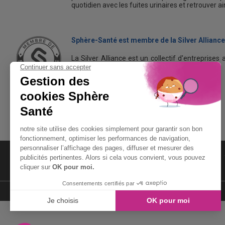
quotidien avec les fuites urinaires et retrouver a
Sphère-Santé est membre de la Silver Alliance
La Silver Alliance est un collectif d'entreprises 
dans le bien vieillir à domicile.
Découvrez la Silver Alliance
MENTIONS LÉGALES
LIENS UTILES