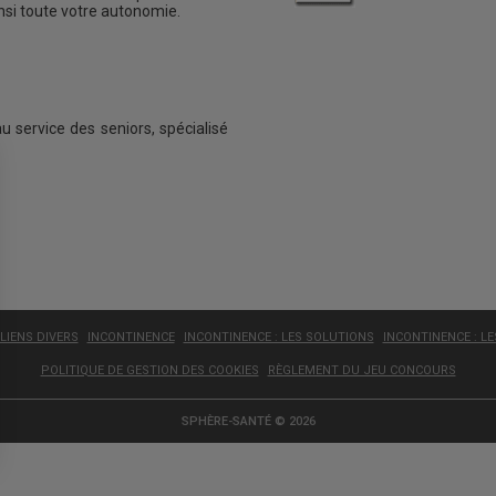
insi toute votre autonomie.
au service des seniors, spécialisé
LIENS DIVERS
INCONTINENCE
INCONTINENCE : LES SOLUTIONS
INCONTINENCE : L
POLITIQUE DE GESTION DES COOKIES
RÈGLEMENT DU JEU CONCOURS
SPHÈRE-SANTÉ © 2026