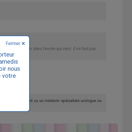
Fermer
cela va s'améliorer dans l'année qui vient. Il ne faut pas
orteur
samedis
loir nous
 votre
re médecin traitant ou un médecin spécialiste urologue ou