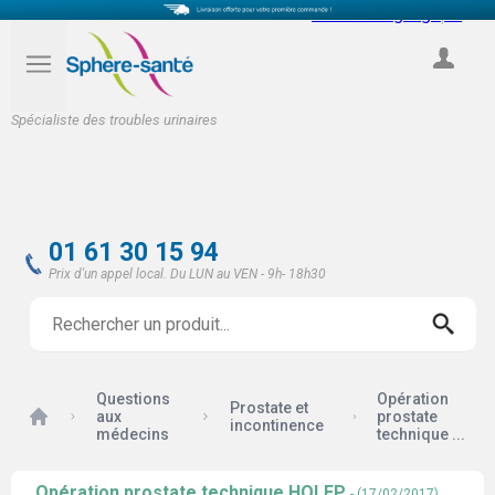
Select Language
▼
COMPTE
Spécialiste des troubles urinaires
01 61 30 15 94
Prix d'un appel local. Du LUN au VEN - 9h- 18h30
Questions
Opération
Prostate et
Accueil
aux
prostate
incontinence
médecins
technique ...
Opération prostate technique HOLEP
- (17/02/2017)