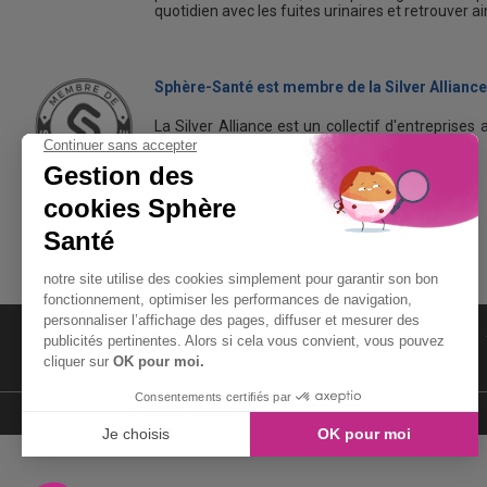
quotidien avec les fuites urinaires et retrouver a
Sphère-Santé est membre de la Silver Alliance
La Silver Alliance est un collectif d'entreprises 
dans le bien vieillir à domicile.
Découvrez la Silver Alliance
MENTIONS LÉGALES
LIENS UTILES