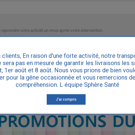
reprendre votre activité un mois après votre intervention.
 clients, En raison d'une forte activité, notre transp
IRE DES QUESTIONS
 sera pas en mesure de garantir les livraisons les 
et, 1er août et 8 août. Nous vous prions de bien vou
er pour la gêne occasionnée et vous remercions de
ette réponse ne remplace pas le diagnostic de votre médecin. Consultez vot
compréhension. L équipe Sphère Santé
ynécologue si vous souffrez d'incontinence.
J'ai compris