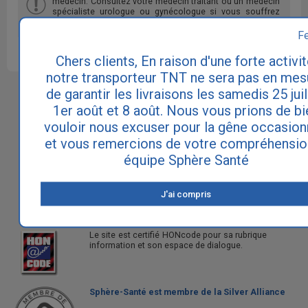
médecin. Consultez votre médecin traitant ou un médecin
spécialiste urologue ou gynécologue si vous souffrez
d'incontinence.
F
Chers clients, En raison d'une forte activit
notre transporteur TNT ne sera pas en mes
de garantir les livraisons les samedis 25 juil
Sphère Santé est le site N°1 pour
l'incontinence et les fuites urinaires.
1er août et 8 août. Nous vous prions de bi
vouloir nous excuser pour la gêne occasio
Notre philosophie est de vous apporter à la fois
une information exhaustive sur les causes et les
et vous remercions de votre compréhensio
traitements de cette pathologie touchant 5
équipe Sphère Santé
millions de personnes en France, ainsi qu'une
gamme de produits absorbants pour vivre au
quotidien avec les fuites urinaires et retrouver
ainsi toute votre autonomie.
J'ai compris
Le site est certifié HONcode pour sa rubrique
information et son espace de dialogue.
Sphère-Santé est membre de la Silver Alliance