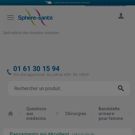
Select Language
▼
COMPTE
Spécialiste des troubles urinaires
01 61 30 15 94
Prix d'un appel local. Du LUN au VEN - 9h- 18h30
Questions
Bandelette
Accueil
aux
Chirurgies
urinaire
médecins
pour femme
Pansements qui décollent
- (28/10/2019)