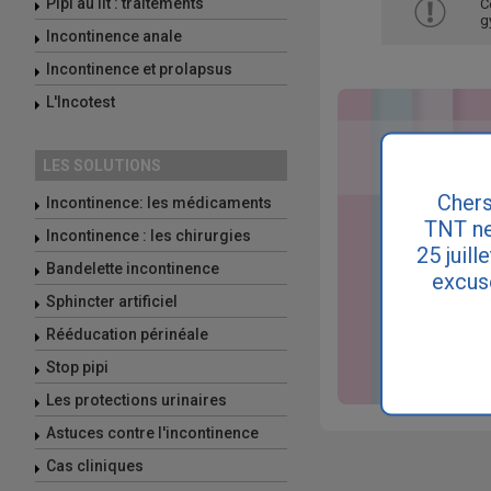
Pipi au lit : traitements
C
g
Incontinence anale
Incontinence et prolapsus
L'Incotest
LES SOLUTIONS
Chers
Incontinence: les médicaments
TNT ne
Incontinence : les chirurgies
25 juill
Bandelette incontinence
excus
Sphincter artificiel
Rééducation périnéale
Stop pipi
Les protections urinaires
Astuces contre l'incontinence
Cas cliniques