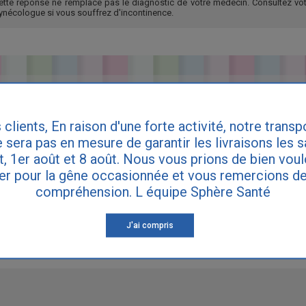
ette réponse ne remplace pas le diagnostic de votre médecin. Consultez vot
ynécologue si vous souffrez d'incontinence.
 clients, En raison d'une forte activité, notre transp
 sera pas en mesure de garantir les livraisons les 
et, 1er août et 8 août. Nous vous prions de bien vou
er pour la gêne occasionnée et vous remercions de
compréhension. L équipe Sphère Santé
J'ai compris