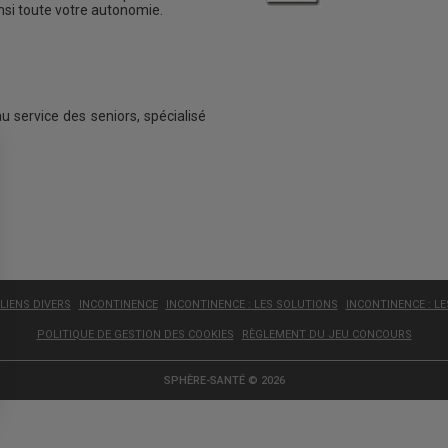
insi toute votre autonomie.
au service des seniors, spécialisé
LIENS DIVERS
INCONTINENCE
INCONTINENCE : LES SOLUTIONS
INCONTINENCE : L
POLITIQUE DE GESTION DES COOKIES
RÈGLEMENT DU JEU CONCOURS
SPHÈRE-SANTÉ © 2026