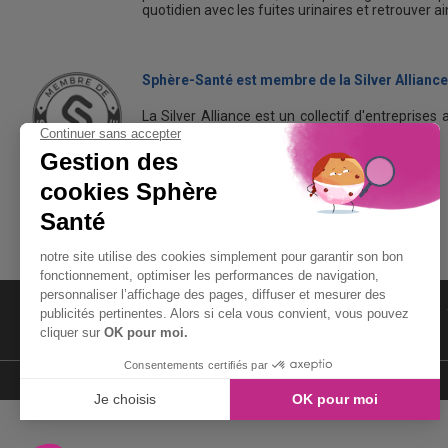
quotidien avec les fuites urinaires et retrouver a
Sphère-Santé est membre de la Silver Alliance
La Silver Alliance est un collectif d'entreprises 
dans le bien vieillir à domicile.
Découvrez la Silver Alliance
MENTIONS LÉGALES
LIENS UTILES