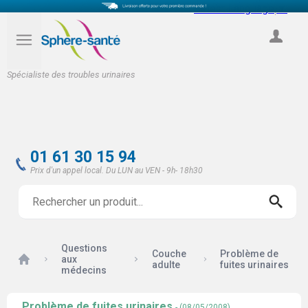
Select Language
▼
COMPTE
Spécialiste des troubles urinaires
01 61 30 15 94
Prix d'un appel local. Du LUN au VEN - 9h- 18h30
Questions
Couche
Problème de
Accueil
aux
adulte
fuites urinaires
médecins
Problème de fuites urinaires
- (08/05/2008)