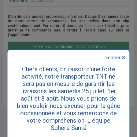
l'enfant
- (21/08/2012)
Mon fils de 3 ans est propre depuis 5 mois. Depuis 3 semaines, (date
de notre retour de vacances)il fait ses selles dans son slip
systématiquement. Par contre il demande à aller aux toilettes pour
uriner...je ne comprends pas. Il rentre à l'école dans 15 jours et
j'appréhende.
RETOUR AU SOMMAIRE DES QUESTIONS
Fermer
Chers clients, En raison d'une forte
Cette réponse ne remplace pas le diagnostic de votre
activité, notre transporteur TNT ne
médecin. Consultez votre médecin traitant ou un médecin
spécialiste urologue ou gynécologue si vous souffrez
sera pas en mesure de garantir les
d'incontinence.
livraisons les samedis 25 juillet, 1er
août et 8 août. Nous vous prions de
bien vouloir nous excuser pour la gêne
occasionnée et vous remercions de
Sphère Santé est le site N°1 pour
votre compréhension. L équipe
l'incontinence et les fuites urinaires.
Sphère Santé
Notre philosophie est de vous apporter à la fois
une information exhaustive sur les causes et les