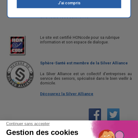
millions de personnes en France, ainsi qu'une
J'ai compris
gamme de produits absorbants pour vivre au
quotidien avec les fuites urinaires et retrouver
ainsi toute votre autonomie.
Le site est certifié HONcode pour sa rubrique
information et son espace de dialogue.
Sphère-Santé est membre de la Silver Alliance
La Silver Alliance est un collectif d'entreprises au
service des seniors, spécialisé dans le bien vieillir à
domicile.
Découvrez la Silver Alliance
01 61 30 15 94