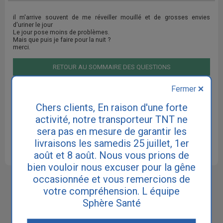
il m'arrive souvent de me réveiller mouillé et de grosses envies
d'uriner le jour
Le jour pose moins de problèmes.
Mais que puis je faire pour la nuit ?
merci.
RETOUR AU SOMMAIRE DES QUESTIONS
Fermer
Chers clients, En raison d'une forte
Cette réponse ne remplace pas le diagnostic de votre
médecin. Consultez votre médecin traitant ou un médecin
activité, notre transporteur TNT ne
spécialiste urologue ou gynécologue si vous souffrez
sera pas en mesure de garantir les
d'incontinence.
livraisons les samedis 25 juillet, 1er
août et 8 août. Nous vous prions de
bien vouloir nous excuser pour la gêne
occasionnée et vous remercions de
Sphère Santé est le site N°1 pour
l'incontinence et les fuites urinaires.
votre compréhension. L équipe
Sphère Santé
Notre philosophie est de vous apporter à la fois
une information exhaustive sur les causes et les
traitements de cette pathologie touchant 5