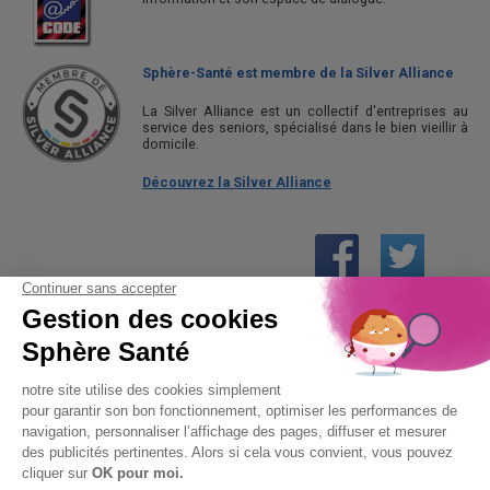
Sphère-Santé est membre de la Silver Alliance
La Silver Alliance est un collectif d'entreprises au
service des seniors, spécialisé dans le bien vieillir à
domicile.
Découvrez la Silver Alliance
01 61 30 15 94
(prix d’un appel local)
CONTACTEZ-NOUS
SPHÈRE-SANTÉ © 2026