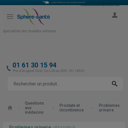
Select Language
▼
COMPTE
Spécialiste des troubles urinaires
01 61 30 15 94
Prix d'un appel local. Du LUN au VEN - 9h- 18h30
Questions
Prostate et
Problemes
Accueil
aux
incontinence
urinaire
médecins
Problemes urinaire
- (07/12/2012)