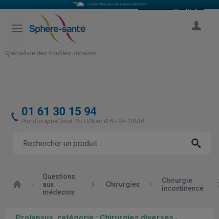
Select Language
▼
COMPTE
Spécialiste des troubles urinaires
01 61 30 15 94
Prix d'un appel local. Du LUN au VEN - 9h- 18h30
Questions
Chirurgie
Accueil
aux
Chirurgies
incontinence
médecins
Prolapsus, catégorie : Chirurgies diverses
-