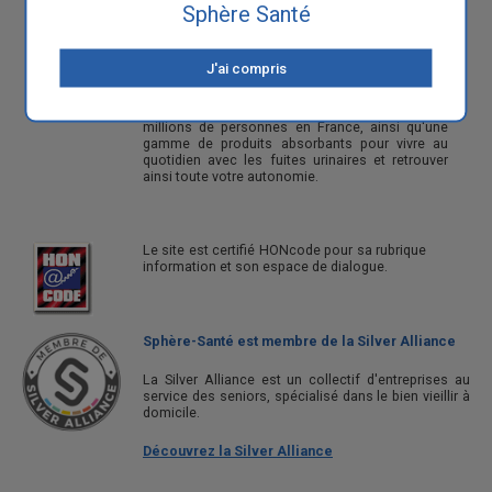
Sphère Santé
Sphère Santé est le site N°1 pour
l'incontinence et les fuites urinaires.
J'ai compris
Notre philosophie est de vous apporter à la fois
une information exhaustive sur les causes et les
traitements de cette pathologie touchant 5
millions de personnes en France, ainsi qu'une
gamme de produits absorbants pour vivre au
quotidien avec les fuites urinaires et retrouver
ainsi toute votre autonomie.
Le site est certifié HONcode pour sa rubrique
information et son espace de dialogue.
Sphère-Santé est membre de la Silver Alliance
La Silver Alliance est un collectif d'entreprises au
service des seniors, spécialisé dans le bien vieillir à
domicile.
Découvrez la Silver Alliance