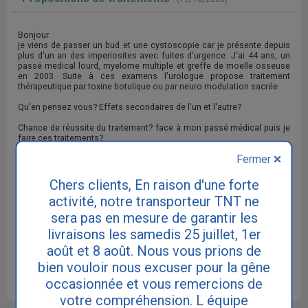
Bonjour
je viens de passer un bud et une cystoscopie car je présente depuis
plus d'un an des imperiosites avec fuites d'urgence. J'ai 44 ans, un
passé medical lourd, myelome multiple et greffe de moelle osseuse
en 2003. Suite à ces examens l'urologue propose traitement
thérapeutique par toxine botulique ou par neuro modulation sacrée.
Qu'en pensez vous? Effets secondaires de l'un et l'autre?
Chance de réussite du traitement? face à mon passé médical puis je
faire ces traitements?
Fermer
RETOUR AU SOMMAIRE DES QUESTIONS
Chers clients, En raison d'une forte
activité, notre transporteur TNT ne
sera pas en mesure de garantir les
Cette réponse ne remplace pas le diagnostic de votre
médecin. Consultez votre médecin traitant ou un médecin
livraisons les samedis 25 juillet, 1er
spécialiste urologue ou gynécologue si vous souffrez
août et 8 août. Nous vous prions de
d'incontinence.
bien vouloir nous excuser pour la gêne
occasionnée et vous remercions de
votre compréhension. L équipe