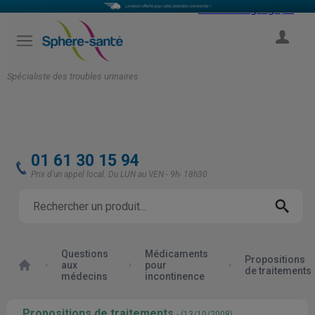
Select Language
▼
COMPTE
Spécialiste des troubles urinaires
01 61 30 15 94
Prix d'un appel local. Du LUN au VEN - 9h- 18h30
Questions
Médicaments
Propositions
Accueil
aux
pour
de traitements
médecins
incontinence
Propositions de traitements
- (13/10/2008)