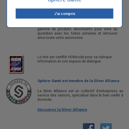
l'incontinence et les fuites urinaires.
Notre philosophie est de vous apporter à la fois
J'ai compris
une information exhaustive sur les causes et les
traitements de cette pathologie touchant 5
millions de personnes en France, ainsi qu'une
gamme de produits absorbants pour vivre au
quotidien avec les fuites urinaires et retrouver
ainsi toute votre autonomie.
Le site est certifié HONcode pour sa rubrique
information et son espace de dialogue.
Sphère-Santé est membre de la Silver Alliance
La Silver Alliance est un collectif d'entreprises au
service des seniors, spécialisé dans le bien vieillir à
domicile.
Découvrez la Silver Alliance