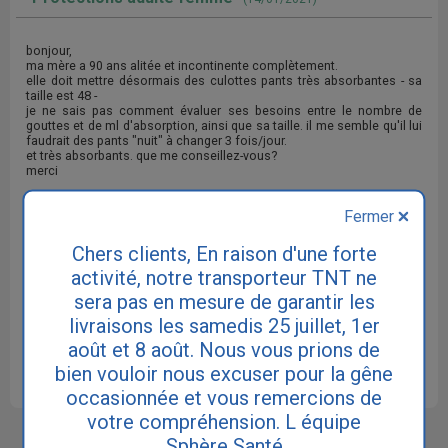
bonjour,
ma mère a 90 ans alitée et incontinente complètement.
elle doit mettre désormais des culottes pants très absorbantes - sa
taille est 48 -
je ne sais pas comment évaluer ses besoins entre le nombre de
gouttes et de ml d'absorption, ainsi que sa taille. il me semble qu'il lui
faudrait des pants "nuit" à changer 3 fois/jour.
et très absorbants. que me conseillez-vous?
merci
RETOUR AU SOMMAIRE DES QUESTIONS
Fermer
Chers clients, En raison d'une forte
activité, notre transporteur TNT ne
Cette réponse ne remplace pas le diagnostic de votre
sera pas en mesure de garantir les
médecin. Consultez votre médecin traitant ou un médecin
spécialiste urologue ou gynécologue si vous souffrez
livraisons les samedis 25 juillet, 1er
d'incontinence.
août et 8 août. Nous vous prions de
bien vouloir nous excuser pour la gêne
occasionnée et vous remercions de
votre compréhension. L équipe
Sphère Santé est le site N°1 pour
Sphère Santé