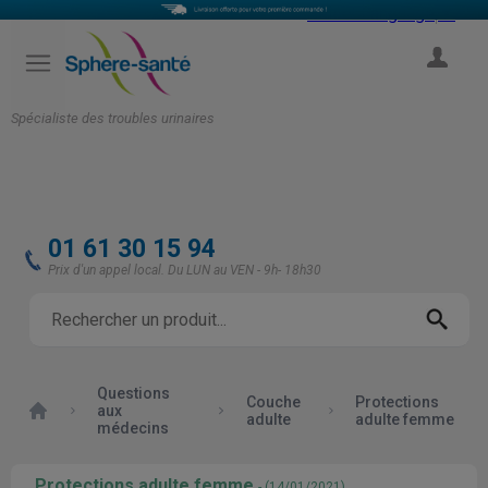
Select Language
▼
COMPTE
Spécialiste des troubles urinaires
01 61 30 15 94
Prix d'un appel local. Du LUN au VEN - 9h- 18h30
Questions
Couche
Protections
Accueil
aux
adulte
adulte femme
médecins
Protections adulte femme
- (14/01/2021)