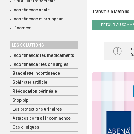
Pipi au lit : traitements
Incontinence anale
Transmis à Mathias.
Incontinence et prolapsus
RETOUR AU SOMMA
L'Incotest
LES SOLUTIONS
C
g
Incontinence: les médicaments
Incontinence : les chirurgies
Bandelette incontinence
Sphincter artificiel
Rééducation périnéale
Stop pipi
Les protections urinaires
Astuces contre l'incontinence
Cas cliniques