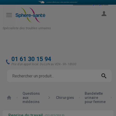
Select Language
▼
COMPTE
Spécialiste des troubles urinaires
01 61 30 15 94
Prix d'un appel local. Du LUN au VEN - 9h- 18h30
Questions
Bandelette
Accueil
aux
Chirurgies
urinaire
médecins
pour femme
Reprise du travail
- (11/02/2013)