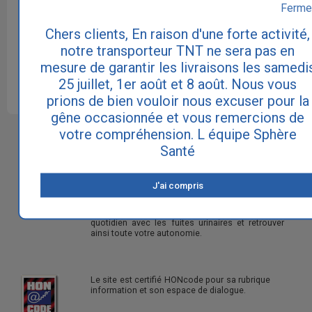
Ferme
Chers clients, En raison d'une forte activité,
Cette réponse ne remplace pas le diagnostic de votre
médecin. Consultez votre médecin traitant ou un médecin
notre transporteur TNT ne sera pas en
spécialiste urologue ou gynécologue si vous souffrez
d'incontinence.
mesure de garantir les livraisons les samedi
25 juillet, 1er août et 8 août. Nous vous
prions de bien vouloir nous excuser pour la
gêne occasionnée et vous remercions de
votre compréhension. L équipe Sphère
Sphère Santé est le site N°1 pour
l'incontinence et les fuites urinaires.
Santé
Notre philosophie est de vous apporter à la fois
une information exhaustive sur les causes et les
J'ai compris
traitements de cette pathologie touchant 5
millions de personnes en France, ainsi qu'une
gamme de produits absorbants pour vivre au
quotidien avec les fuites urinaires et retrouver
ainsi toute votre autonomie.
Le site est certifié HONcode pour sa rubrique
information et son espace de dialogue.