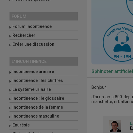
FORUM
Forum incontinence
Rechercher
Créer une discussion
L' INCONTINENCE
Sphincter artificie
Incontinence urinaire
Incontinence : les chiffres
Bonjour,
Le système urinaire
J'ai un ams 800 depui
Incontinence : le glossaire
manchette, ni ballonne
Incontinence de la femme
Incontinence masculine
L
Enurésie
D