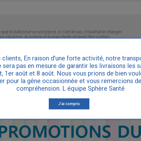
e que le ballonnet se soit percé, si c'est le cas, il faudrait le changer.
es tubulures, la pompe et la manchette doivent être visibles.
 clients, En raison d'une forte activité, notre transp
IRE DES QUESTIONS
 sera pas en mesure de garantir les livraisons les 
et, 1er août et 8 août. Nous vous prions de bien vou
er pour la gêne occasionnée et vous remercions de
compréhension. L équipe Sphère Santé
ette réponse ne remplace pas le diagnostic de votre médecin. Consultez vot
ynécologue si vous souffrez d'incontinence.
J'ai compris