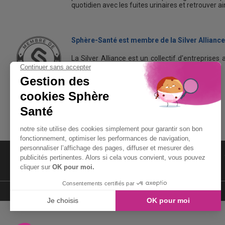
quotidien avec les fuites urinaires et retrouver a
Sphère-Santé est membre de la Silver Alliance
La Silver Alliance est un collectif d'entreprises 
dans le bien vieillir à domicile.
Découvrez la Silver Alliance
MENTIONS LÉGALES
LIENS UTILES