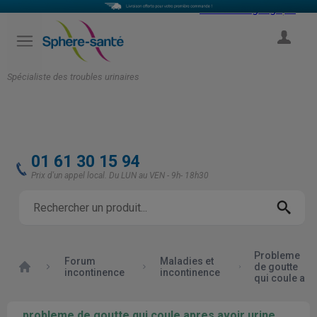
Select Language
▼
COMPTE
Spécialiste des troubles urinaires
01 61 30 15 94
Prix d'un appel local. Du LUN au VEN - 9h- 18h30
Probleme
Forum
Maladies et
Accueil
de goutte
incontinence
incontinence
qui coule a
probleme de goutte qui coule apres avoir urine