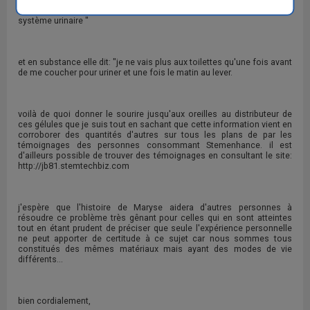
ces gélules qui ont certainement eu un effet réparateur sur mon
système urinaire "
et en substance elle dit: "je ne vais plus aux toilettes qu'une fois avant
de me coucher pour uriner et une fois le matin au lever.
voilà de quoi donner le sourire jusqu'aux oreilles au distributeur de
ces gélules que je suis tout en sachant que cette information vient en
corroborer des quantités d'autres sur tous les plans de par les
témoignages des personnes consommant Stemenhance. il est
d'ailleurs possible de trouver des témoignages en consultant le site:
http://jb81.stemtechbiz.com
j'espère que l'histoire de Maryse aidera d'autres personnes à
résoudre ce problème très gênant pour celles qui en sont atteintes
tout en étant prudent de préciser que seule l'expérience personnelle
ne peut apporter de certitude à ce sujet car nous sommes tous
constitués des mêmes matériaux mais ayant des modes de vie
différents...
bien cordialement,