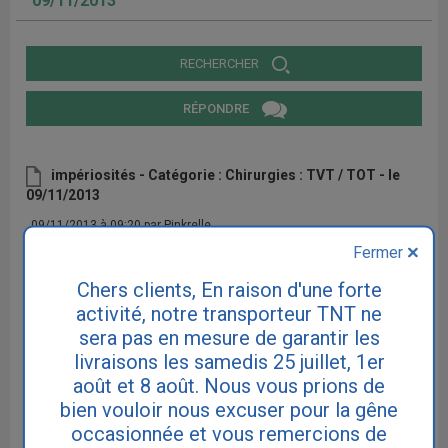
09/11/2013
RECHERCHER
RÉPONDRE
impériosités - Catégorie : Chirurgies : TVT / TOT - le
09/11/2013
09/11/2013 à 09:20 par Pinkrelle
Fermer
j'ai fait poser une bandelette en 2009 et j'ai toujours des impériosités
nocturnes. Je n'ai pas le temps d'arriver aux toilettes. C'est une
situation difficile à accepter.Je prends du Vesicare depuis peu de
Chers clients, En raison d'une forte
temps mais il ne me fait plus rien.
activité, notre transporteur TNT ne
Personnellement je constate que la bandelette n'est pas une réussite.
sera pas en mesure de garantir les
livraisons les samedis 25 juillet, 1er
août et 8 août. Nous vous prions de
bien vouloir nous excuser pour la gêne
RÉPONDRE
occasionnée et vous remercions de