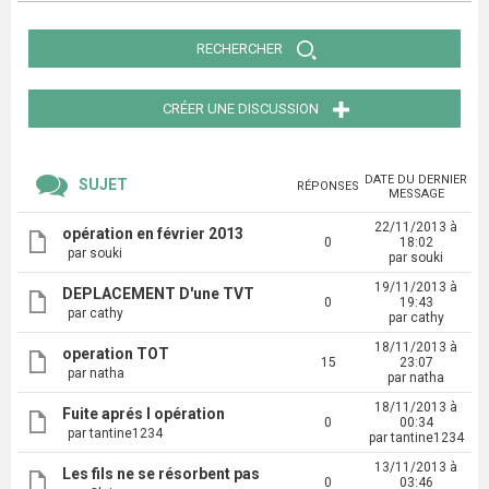
RECHERCHER
CRÉER UNE DISCUSSION
DATE DU DERNIER
SUJET
RÉPONSES
MESSAGE
22/11/2013 à
opération en février 2013
0
18:02
par souki
par souki
19/11/2013 à
DEPLACEMENT D'une TVT
0
19:43
par cathy
par cathy
18/11/2013 à
operation TOT
15
23:07
par natha
par natha
18/11/2013 à
Fuite aprés l opération
0
00:34
par tantine1234
par tantine1234
13/11/2013 à
Les fils ne se résorbent pas
0
03:46