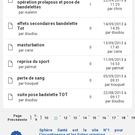
22/09/2013 à
opération prolapsus et pose de
1
11:23
bandelettes
par chris
par isalenn
effets secondaires bandelette
14/09/2013 à
Tot
0
14:35
par doudou
par doudou
13/09/2013 à
masturbation
0
17:41
par carie
par carie
11/09/2013 à
reprise du sport
0
16:53
par patmat
par patmat
05/09/2013 à
perte de sang
0
09:31
par tiouquet
par tiouquet
22/08/2013 à
suite pose badelette TOT
0
09:17
par doudou
par doudou
Page
1-
[
]
10
11
12
13
14
15
16
17
18
19
Précédente
9
Sphère Santé est le site N°1 pour
l'incontinence et les fuites urinaires.