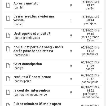
16/10/2013 à
Après 8 une tvto
0
13:12
par Syl
par Syl
Je n'arrive plus à vider ma
15/10/2013 à
vessie
1
20:14
par lajava
par fifi
13/10/2013 à
Uretropexie et ensuite?
19:15
0
par La grande
par La grande Zaza
Zaza
douleur et perte de sang 2 mois
05/10/2013 à
après pose bandelette tvt
0
14:02
par tasha29
par tasha29
05/10/2013 à
tvt et constipation
0
11:09
par lyd
par lyd
04/10/2013 à
rechute à l'incontinence
0
21:57
par poupoule
par poupoule
02/10/2013 à
le cout de l'intervention
14:52
0
par forums
par forums incontinence
incontinence
Fuites urinaires 05 mois après