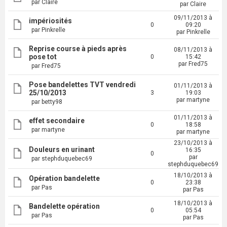
par Claire
par Claire
09/11/2013 à
impériosités
0
09:20
par Pinkrelle
par Pinkrelle
Reprise course à pieds après
08/11/2013 à
pose tot
0
15:42
par Fred75
par Fred75
Pose bandelettes TVT vendredi
01/11/2013 à
25/10/2013
3
19:03
par martyne
par betty98
01/11/2013 à
effet secondaire
0
18:58
par martyne
par martyne
23/10/2013 à
Douleurs en urinant
16:35
0
par
par stephduquebec69
stephduquebec69
18/10/2013 à
Opération bandelette
0
23:38
par Pas
par Pas
18/10/2013 à
Bandelette opération
0
05:54
par Pas
par Pas