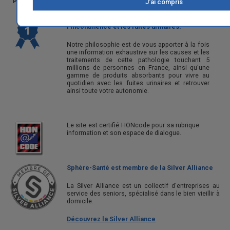
J'ai compris
[
Précédente
9
19
Sphère Santé est le site N°1 pour
l'incontinence et les fuites urinaires.
Notre philosophie est de vous apporter à la fois
une information exhaustive sur les causes et les
traitements de cette pathologie touchant 5
millions de personnes en France, ainsi qu'une
gamme de produits absorbants pour vivre au
quotidien avec les fuites urinaires et retrouver
ainsi toute votre autonomie.
Le site est certifié HONcode pour sa rubrique
information et son espace de dialogue.
Sphère-Santé est membre de la Silver Alliance
La Silver Alliance est un collectif d'entreprises au
service des seniors, spécialisé dans le bien vieillir à
domicile.
Découvrez la Silver Alliance