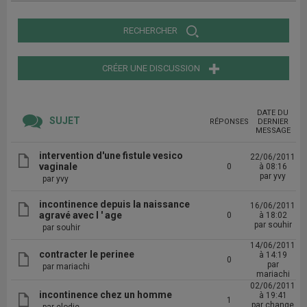
RECHERCHER
CRÉER UNE DISCUSSION
DATE DU
SUJET
RÉPONSES
DERNIER
MESSAGE
intervention d'une fistule vesico
22/06/2011
vaginale
0
à 08:16
par yvy
par yvy
incontinence depuis la naissance
16/06/2011
agravé avec l ' age
0
à 18:02
par souhir
par souhir
14/06/2011
contracter le perinee
à 14:19
0
par
par mariachi
mariachi
02/06/2011
incontinence chez un homme
à 19:41
1
par change