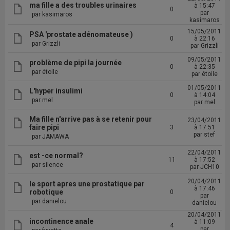
ma fille a des troubles urinaires
à 15:47
0
par
par kasimaros
kasimaros
15/05/2011
PSA 'prostate adénomateuse )
0
à 22:16
par Grizzli
par Grizzli
09/05/2011
problème de pipi la journée
0
à 22:35
par étoile
par étoile
01/05/2011
L'hyper insulimi
0
à 14:04
par mel
par mel
Ma fille n'arrive pas à se retenir pour
23/04/2011
faire pipi
3
à 17:51
par stef
par JAMAWA
22/04/2011
est -ce normal?
11
à 17:52
par silence
par JCH10
20/04/2011
le sport apres une prostatique par
à 17:46
robotique
0
par
par danielou
danielou
20/04/2011
incontinence anale
à 11:09
4
par