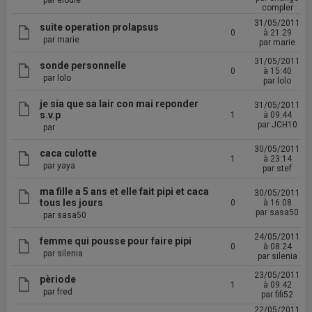
par elodie
compler
31/05/2011
suite operation prolapsus
0
à 21:29
par marie
par marie
31/05/2011
sonde personnelle
0
à 15:40
par lolo
par lolo
je sia que sa lair con mai reponder
31/05/2011
s.v.p
1
à 09:44
par JCH10
par
30/05/2011
caca culotte
1
à 23:14
par yaya
par stef
ma fille a 5 ans et elle fait pipi et caca
30/05/2011
tous les jours
0
à 16:08
par sasa50
par sasa50
24/05/2011
femme qui pousse pour faire pipi
0
à 08:24
par silenia
par silenia
23/05/2011
pèriode
1
à 09:42
par fred
par fifi52
22/05/2011