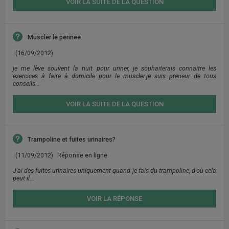
VOIR LA SUITE DE LA QUESTION
Muscler le perinee
(16/09/2012)
je me lève souvent la nuit pour uriner, je souhaiterais connaitre les
exercices à faire à domicile pour le muscler.je suis preneur de tous
conseils...
VOIR LA SUITE DE LA QUESTION
Trampoline et fuites urinaires?
(11/09/2012)
Réponse en ligne
J'ai des fuites urinaires uniquement quand je fais du trampoline, d'où cela
peut il...
VOIR LA RÉPONSE