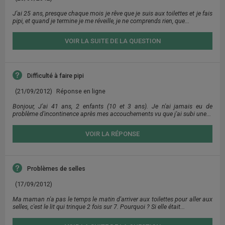
J'ai 25 ans, presque chaque mois je rêve que je suis aux toilettes et je fais
pipi, et quand je termine je me réveille, je ne comprends rien, que...
VOIR LA SUITE DE LA QUESTION
Difficulté à faire pipi
(21/09/2012)
Réponse en ligne
Bonjour, J'ai 41 ans, 2 enfants (10 et 3 ans). Je n'ai jamais eu de
problème d'incontinence après mes accouchements vu que j'ai subi une...
VOIR LA RÉPONSE
Problèmes de selles
(17/09/2012)
Ma maman n'a pas le temps le matin d'arriver aux toilettes pour aller aux
selles, c'est le lit qui trinque 2 fois sur 7. Pourquoi ? Si elle était...