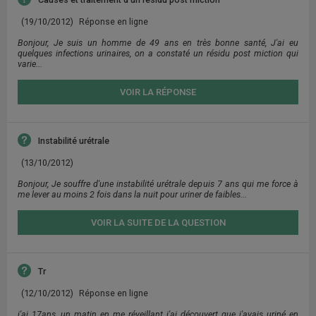
(19/10/2012)
Réponse en ligne
Bonjour, Je suis un homme de 49 ans en très bonne santé, J'ai eu
quelques infections urinaires, on a constaté un résidu post miction qui
varie...
VOIR LA RÉPONSE
Instabilité urétrale
(13/10/2012)
Bonjour, Je souffre d'une instabilité urétrale depuis 7 ans qui me force à
me lever au moins 2 fois dans la nuit pour uriner de faibles...
VOIR LA SUITE DE LA QUESTION
Tr
(12/10/2012)
Réponse en ligne
j'ai 17ans, un matin en me réveillant j'ai découvert que j'avais uriné en