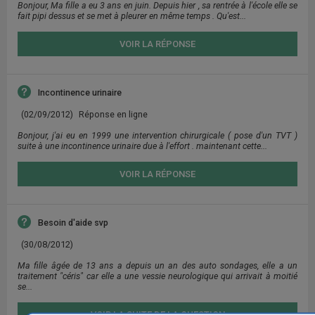
Bonjour, Ma fille a eu 3 ans en juin. Depuis hier , sa rentrée à l'école elle se
fait pipi dessus et se met à pleurer en même temps . Qu'est...
VOIR LA RÉPONSE
Incontinence urinaire
(02/09/2012)
Réponse en ligne
Bonjour, j'ai eu en 1999 une intervention chirurgicale ( pose d'un TVT )
suite à une incontinence urinaire due à l'effort . maintenant cette...
VOIR LA RÉPONSE
Besoin d'aide svp
(30/08/2012)
Ma fille âgée de 13 ans a depuis un an des auto sondages, elle a un
traitement "céris" car elle a une vessie neurologique qui arrivait à moitié
se...
VOIR LA SUITE DE LA QUESTION