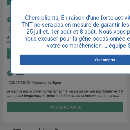
Chers clients, En raison d'une forte activi
Les suites d'une cystite
TNT ne sera pas en mesure de garantir les
(26/08/2012)
Réponse en ligne
25 juillet, 1er août et 8 août. Nous vous 
nous excuser pour la gêne occasionnée e
Bonjour, J'ai eu une cystite il y a 1 mois. Lors de la dernière analyse
d'urines, mon médecin m'a dit qu'elle était guérie. Pourtant je ressens...
votre compréhension. L équipe 
VOIR LA RÉPONSE
J'ai compris
Urine
(25/08/2012)
Réponse en ligne
je n'arrive pas à uriner correctement la vessie ne se vide pas totalement il
faut rester longtemps et l'urine sort doucement et non en continu et mal...
VOIR LA RÉPONSE
]
]
Page
1-
10-
20-