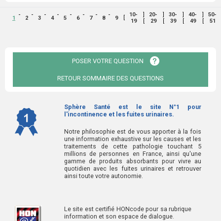
]
]
]
]
10-
20-
30-
40-
50-
[
1
2
3
4
5
6
7
8
9
[
[
[
[
19
29
39
49
51
POSER VOTRE QUESTION
RETOUR SOMMAIRE DES QUESTIONS
Sphère Santé est le site N°1 pour
l'incontinence et les fuites urinaires.
Notre philosophie est de vous apporter à la fois
une information exhaustive sur les causes et les
traitements de cette pathologie touchant 5
millions de personnes en France, ainsi qu'une
gamme de produits absorbants pour vivre au
quotidien avec les fuites urinaires et retrouver
ainsi toute votre autonomie.
Le site est certifié HONcode pour sa rubrique
information et son espace de dialogue.