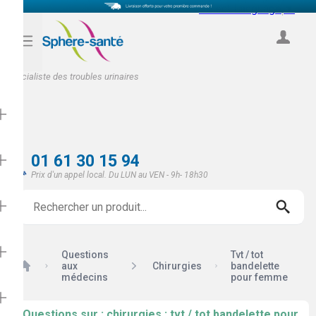
Select Language
▼
COMPTE
Spécialiste des troubles urinaires
01 61 30 15 94
Prix d'un appel local. Du LUN au VEN - 9h- 18h30
Questions
Tvt / tot
Accueil
aux
Chirurgies
bandelette
médecins
pour femme
Questions sur : chirurgies : tvt / tot bandelette pour