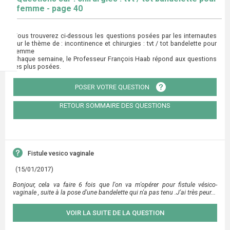
femme - page 40
Vous trouverez ci-dessous les questions posées par les internautes
sur le thème de : incontinence et chirurgies : tvt / tot bandelette pour
femme
Chaque semaine, le Professeur François Haab répond aux questions
les plus posées.
POSER VOTRE QUESTION
RETOUR SOMMAIRE DES QUESTIONS
Fistule vesico vaginale
(15/01/2017)
Bonjour, cela va faire 6 fois que l'on va m'opérer pour fistule vésico-
vaginale , suite à la pose d'une bandelette qui n'a pas tenu .J'ai très peur...
VOIR LA SUITE DE LA QUESTION