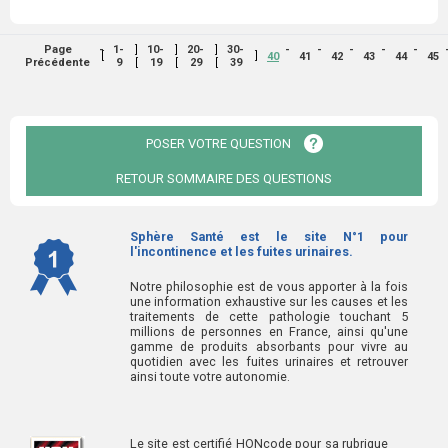
]
]
]
Page
1-
10-
20-
30-
[
]
40
41
42
43
44
45
[
[
[
Précédente
9
19
29
39
POSER VOTRE QUESTION
RETOUR SOMMAIRE DES QUESTIONS
Sphère Santé est le site N°1 pour
l'incontinence et les fuites urinaires.
Notre philosophie est de vous apporter à la fois
une information exhaustive sur les causes et les
traitements de cette pathologie touchant 5
millions de personnes en France, ainsi qu'une
gamme de produits absorbants pour vivre au
quotidien avec les fuites urinaires et retrouver
ainsi toute votre autonomie.
Le site est certifié HONcode pour sa rubrique