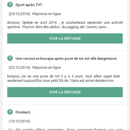
Sport après TVT
(24/12/2016)
Réponse en ligne
Bonjour, Opérée en avril 2016 , je souhaiterais reprendre une activité
sportive . Peut-on faire des abdos , du jogging ,de l 'aviron, sans...
VOIR LA RÉPONSE
Une secousse brusque après pose de tot est elle dangereuse
(22/12/2016)
Réponse en ligne
bonjour, j'ai eu une pose de tot il y a 5 jours. tout allait super bien .
seulement aujourd'hui mon petit fils de 15ans est arrivé derrière moi...
VOIR LA RÉPONSE
Douleurs
(15/12/2016)
J'ai été opérée début septembre d'une promonto-fixation par voie