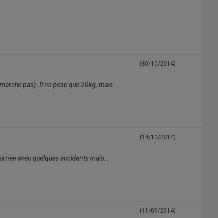
(30/10/2014)
e marche pas). Il ne pèse que 20kg, mais...
(14/10/2014)
n journée avec quelques accidents mais...
(11/09/2014)