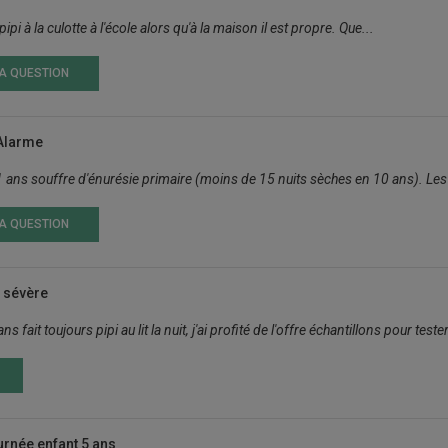
ipi à la culotte à l'école alors qu'à la maison il est propre. Que...
LA QUESTION
 Alarme
11 ans souffre d'énurésie primaire (moins de 15 nuits sèches en 10 ans). Le
LA QUESTION
 sévère
 fait toujours pipi au lit la nuit, j'ai profité de l'offre échantillons pour teste
urnée enfant 5 ans