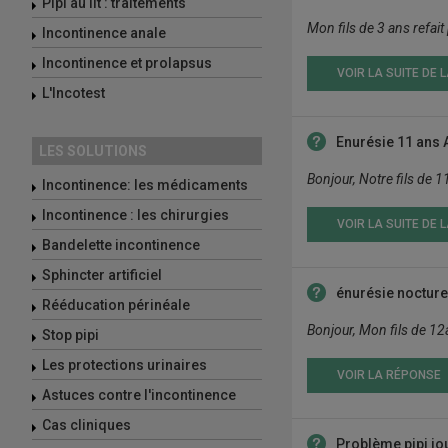
Pipi au lit : traitements
Mon fils de 3 ans refait p
Incontinence anale
Incontinence et prolapsus
VOIR LA SUITE DE 
L'Incotest
Enurésie 11 ans
LES SOLUTIONS
Bonjour, Notre fils de 
Incontinence: les médicaments
Incontinence : les chirurgies
VOIR LA SUITE DE 
Bandelette incontinence
Sphincter artificiel
énurésie nocture
Rééducation périnéale
Bonjour, Mon fils de 12ans
Stop pipi
Les protections urinaires
VOIR LA RÉPONSE
Astuces contre l'incontinence
Cas cliniques
Problème pipi jo