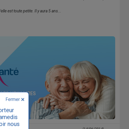
le est toute petite. Il y aura 5 ans...
Fermer
orteur
samedis
loir nous