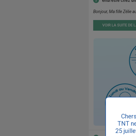
énurésie chez un
Bonjour, Ma fille Zélie a
VOIR LA SUITE DE 
Chers
TNT ne
25 juill