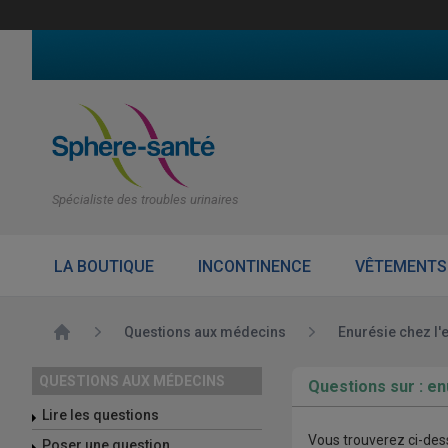
Spécialiste des troubles urinaires
LA BOUTIQUE
INCONTINENCE
VÊTEMENTS
Accueil
Questions aux médecins
Enurésie chez l'
QUESTIONS AUX MÉDECINS
Questions sur : en
Lire les questions
Vous trouverez ci-dess
Poser une question