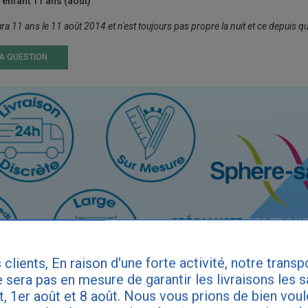
 enfant 11 ans (août)
ura 11 ans le 11 août 2014 et n'est toujours pas propre la nuit et ce depuis qu'el
LA QUESTION
 clients, En raison d'une forte activité, notre transp
 sera pas en mesure de garantir les livraisons les 
et, 1er août et 8 août. Nous vous prions de bien vou