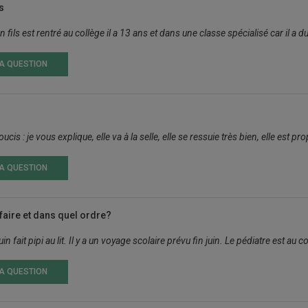
s
ils est rentré au collège il a 13 ans et dans une classe spécialisé car il a du r
LA QUESTION
cis : je vous explique, elle va à la selle, elle se ressuie très bien, elle est prop
LA QUESTION
faire et dans quel ordre?
juin fait pipi au lit. Il y a un voyage scolaire prévu fin juin. Le pédiatre est a
LA QUESTION