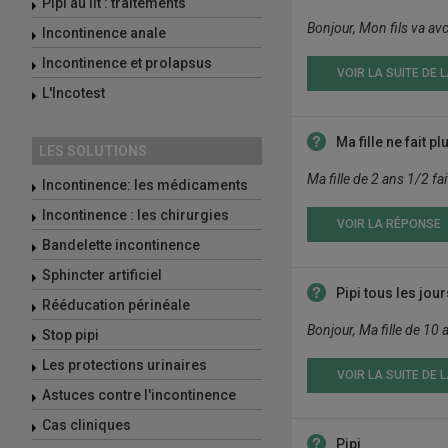
Pipi au lit : traitements
Bonjour, Mon fils va avoir
Incontinence anale
Incontinence et prolapsus
VOIR LA SUITE DE 
L'Incotest
Ma fille ne fait pl
LES SOLUTIONS
Ma fille de 2 ans 1/2 fai
Incontinence: les médicaments
Incontinence : les chirurgies
VOIR LA RÉPONSE
Bandelette incontinence
Sphincter artificiel
Pipi tous les jours
Rééducation périnéale
Bonjour, Ma fille de 10 
Stop pipi
Les protections urinaires
VOIR LA SUITE DE 
Astuces contre l'incontinence
Cas cliniques
Pipi