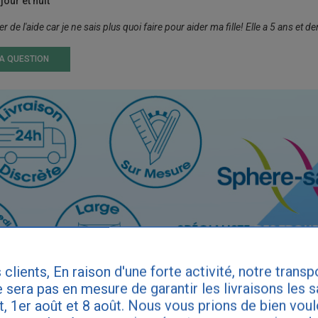
jour et nuit
r de l'aide car je ne sais plus quoi faire pour aider ma fille! Elle a 5 ans et d
LA QUESTION
 clients, En raison d'une forte activité, notre transp
 sera pas en mesure de garantir les livraisons les 
et, 1er août et 8 août. Nous vous prions de bien vou