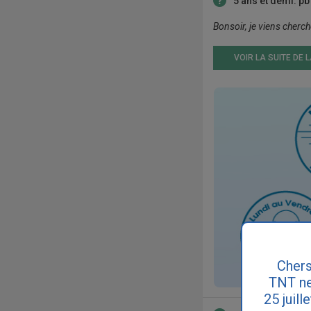
5 ans et demi: pb 
Bonsoir, je viens cherche
VOIR LA SUITE DE 
Chers
TNT ne
25 juill