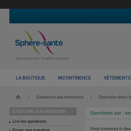
Spécialiste des troubles urinaires
LA BOUTIQUE
INCONTINENCE
VÊTEMENTS
Accueil
Questions aux médecins
Enurésie chez l'
QUESTIONS AUX MÉDECINS
Questions sur : en
Lire les questions
Vous trouverez ci-dess
Poser une question