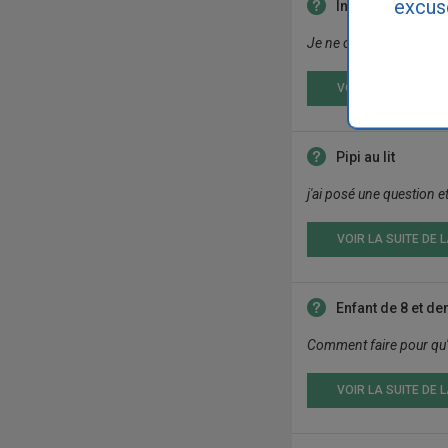
excus
Incontinence
Je ne comprends pas, mon
VOIR LA RÉPONSE
Pipi au lit
j'ai posé une question e
VOIR LA SUITE DE 
Enfant de 8 et de
Comment faire pour qu'il 
VOIR LA SUITE DE 