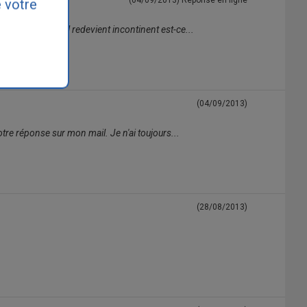
(04/09/2013)
Réponse en ligne
 votre
is pas pourquoi il redevient incontinent est-ce...
(04/09/2013)
otre réponse sur mon mail. Je n'ai toujours...
(28/08/2013)