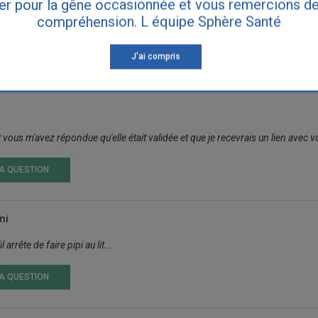
er pour la gêne occasionnée et vous remercions de
compréhension. L équipe Sphère Santé
 fils âgé de 3 ans était propre jour et nuit et depuis quelque jours je ne sa
J'ai compris
t vous m'avez répondue qu'elle était validée et que je recevrais un lien avec v
LA QUESTION
mi
arrête de faire pipi au lit...
LA QUESTION