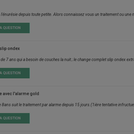
de l'énurésie depuis toute petite. Alors connaissez vous un traitement ou un
LA QUESTION
slip ondex
ls de 7 ans qui a besoin de couches la nuit ; le change complet slip ondex extr
LA QUESTION
e avec l'alarme gold
ans suit le traitement par alarme depuis 15 jours.(1ière tentative infructueus
LA QUESTION