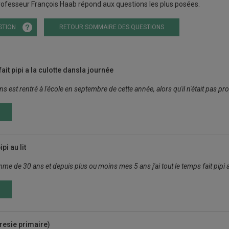
ofesseur François Haab répond aux questions les plus posées.
STION
RETOUR SOMMAIRE DES QUESTIONS
ait pipi a la culotte dansla journée
ns est rentré à l'école en septembre de cette année, alors qu'il n'était pas pr
pi au lit
me de 30 ans et depuis plus ou moins mes 5 ans j'ai tout le temps fait pipi au 
resie primaire)