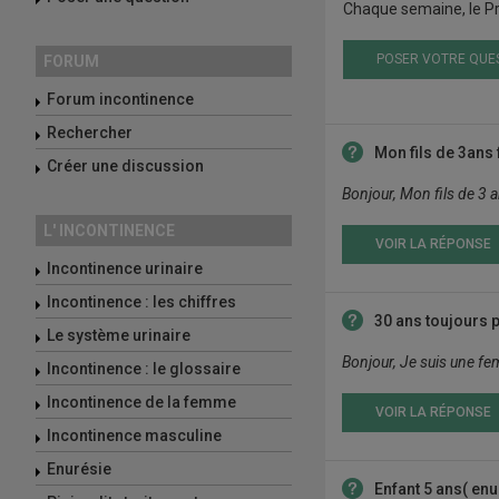
Chaque semaine, le Pr
POSER VOTRE QUE
FORUM
Forum incontinence
Rechercher
Mon fils de 3ans f
Créer une discussion
Bonjour, Mon fils de 3 a
L' INCONTINENCE
VOIR LA RÉPONSE
Incontinence urinaire
Incontinence : les chiffres
30 ans toujours pi
Le système urinaire
Bonjour, Je suis une fem
Incontinence : le glossaire
Incontinence de la femme
VOIR LA RÉPONSE
Incontinence masculine
Enurésie
Enfant 5 ans( enu