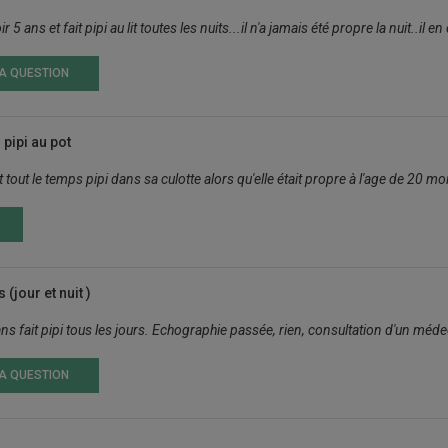
 5 ans et fait pipi au lit toutes les nuits...il n'a jamais été propre la nuit..il 
LA QUESTION
u pipi au pot
t tout le temps pipi dans sa culotte alors qu'elle était propre à l'age de 20 moi
 (jour et nuit )
ans fait pipi tous les jours. Echographie passée, rien, consultation d'un méd
LA QUESTION