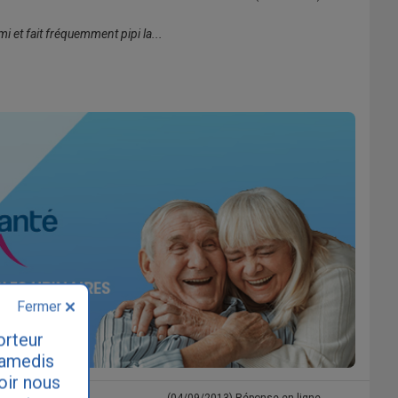
emi et fait fréquemment pipi la...
Fermer
orteur
samedis
loir nous