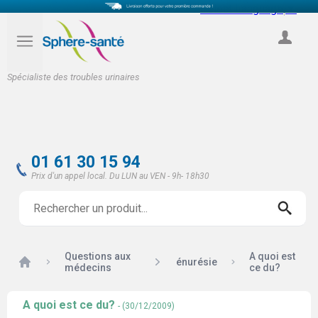
Select Language
▼
COMPTE
Spécialiste des troubles urinaires
01 61 30 15 94
Prix d'un appel local. Du LUN au VEN - 9h- 18h30
Questions aux
A quoi est
Accueil
énurésie
médecins
ce du?
A quoi est ce du?
- (30/12/2009)