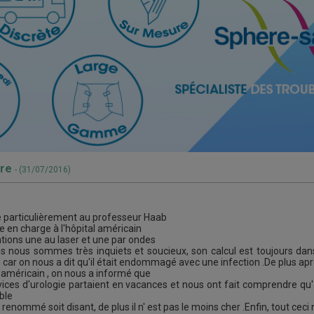
ere
- (31/07/2016)
 particulièrement au professeur Haab
 en charge à l'hôpital américain
ntions une au laser et une par ondes
 nous sommes très inquiets et soucieux, son calcul est toujours dans 
ar on nous a dit qu'il était endommagé avec une infection .De plus apr
al américain , on nous a informé que
vices d'urologie partaient en vacances et nous ont fait comprendre qu' il
ble
si renommé soit disant, de plus il n' est pas le moins cher .Enfin, tout c