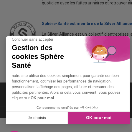
quotidien avec les fuites urinaires et retrouver a
Sphère-Santé est membre de la Silver Alliance
La Silver Alliance est un collectif d'entreprises 
dans le bien vieillir à domicile.
Découvrez la Silver Alliance
MENTIONS LÉGALES
LIENS UTILES