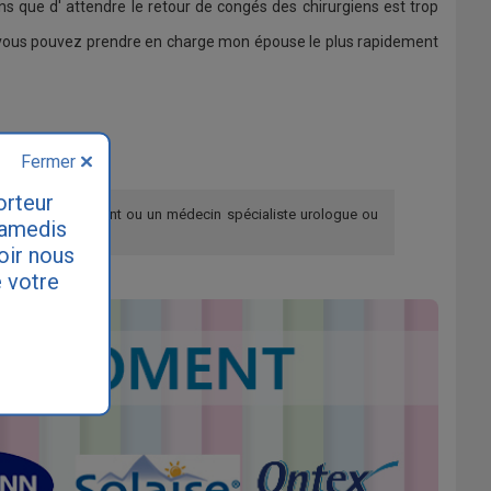
sons que d' attendre le retour de congés des chirurgiens est trop
 vous pouvez prendre en charge mon épouse le plus rapidement
Fermer
orteur
re médecin traitant ou un médecin spécialiste urologue ou
samedis
loir nous
 votre