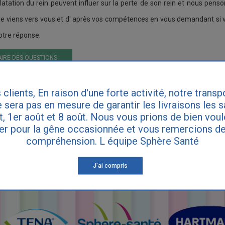
 dilatation du rein peuvent influer sur la perte de son rein et nous pen
je viens vers vous et d' après vos compétences en vous demandant si
otre réponse.
IRE DES QUESTIONS
 clients, En raison d'une forte activité, notre transp
ette réponse ne remplace pas le diagnostic de votre médecin. Consultez vot
 sera pas en mesure de garantir les livraisons les 
ynécologue si vous souffrez d'incontinence.
et, 1er août et 8 août. Nous vous prions de bien vou
er pour la gêne occasionnée et vous remercions de
compréhension. L équipe Sphère Santé
J'ai compris