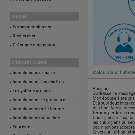
FORUM
Forum incontinence
Rechercher
Créer une discussion
L' INCONTINENCE
Calcul dans l uret
Incontinence urinaire
Incontinence : les chiffres
Bonjour,
Le système urinaire
J'adresse ce message
Mon épouse à été prise
Incontinence : le glossaire
Et à subi deux interve
de choc .Aucun succès
Incontinence de la femme
femme perde son rein c
Chirurgiens à l' hôpit
Incontinence masculine
les chirurgiens du ser
Enurésie
ceci n est pas accepta
Envers un tel hopital 