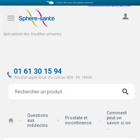
Select Language
▼
COMPTE
Spécialiste des troubles urinaires
01 61 30 15 94
Prix d'un appel local. Du LUN au VEN - 9h- 18h30
Comment
Questions
Prostate et
peut on
Accueil
aux
incontinence
savoir si on
médecins
...