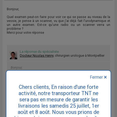
Bonjour,
Quel examen peut-on faire pour voir ce qui se passe au niveau de la
vessie, je pense à un scanner, vu que j'ai déjà fait l'urodynamique et
un autre examen. Est-ce qu'une radio ou un scanner verra un
problème ?
Merci pour votre réponse
La réponse du spécialiste
Docteur Nicolas Henry
, chirurgien urologue à Montpellier
Bonjour,
Le scanner n'est pas un bon examen pour explorer la vessie.
Fermer
Chers clients, En raison d'une forte
activité, notre transporteur TNT ne
RETOUR AU SOMMAIRE DES QUESTIONS
sera pas en mesure de garantir les
livraisons les samedis 25 juillet, 1er
août et 8 août. Nous vous prions de