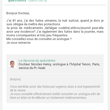
questions
- (26/01/2013)
Bonjour Docteur,
J'ai 81 ans, j'ai des fuites urinaires, la nuit surtout, quand je dors je
suis obligée de mettre des protections.
-la prise de médicaments ,dafalgan codéîné,stilnox,lexomil peut-elle
avoir une incidence? J'ai également des fuites dans la journée, mais
moins conséquentes et très peu fréquentes.
Me conseillez-vous de consulter un urologue ?
Je vous remercie.
La réponse du spécialiste
Docteur Nicolas Henry, urologue à l'hôpital Tenon, Paris,
service du Pr. Haab
Bonjour,
Vous semblez avoir des fuites par urgence, dues à une hyperactivité
de la vessie.
Je vous conseille effectivement d'aller consulter un urologue afin de
faire un bilan et de débuter un traitement médicamenteux.