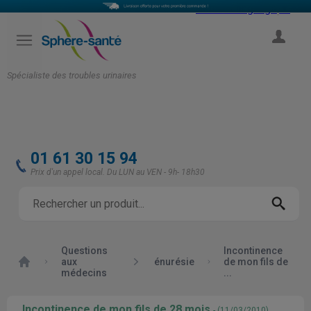
Select Language
▼
COMPTE
Spécialiste des troubles urinaires
01 61 30 15 94
Prix d'un appel local. Du LUN au VEN - 9h- 18h30
Questions
Incontinence
Accueil
aux
énurésie
de mon fils de
médecins
...
Incontinence de mon fils de 28 mois
- (11/03/2010)