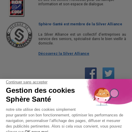
information et son espace de dialogue.
Sphère-Santé est membre de la Silver Alliance
La Silver Alliance est un collectif d'entreprises au
service des seniors, spécialisé dans le bien vieillir à
domicile.
Découvrez la Silver Alliance
01 61 30 15 94
(prix d’un appel local)
CONTACTEZ-NOUS
SPHÈRE-SANTÉ © 2026