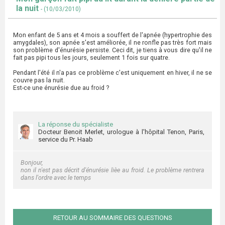
la nuit
- (10/03/2010)
Mon enfant de 5 ans et 4 mois a souffert de l'apnée (hypertrophie des
amygdales), son apnée s'est améliorée, il ne ronfle pas très fort mais
son problème d'énurésie persiste. Ceci dit, je tiens à vous dire qu'il ne
fait pas pipi tous les jours, seulement 1 fois sur quatre.
Pendant l'été il n'a pas ce problème c'est uniquement en hiver, il ne se
couvre pas la nuit.
Est-ce une énurésie due au froid ?
La réponse du spécialiste
Docteur Benoit Merlet, urologue à l'hôpital Tenon, Paris,
service du Pr. Haab
Bonjour,
non il n'est pas décrit d'énurésie lièe au froid. Le problème rentrera
dans l'ordre avec le temps
RETOUR AU SOMMAIRE DES QUESTIONS