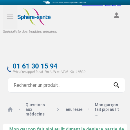
Select Language
▼
COMPTE
Spécialiste des troubles urinaires
01 61 30 15 94
Prix d'un appel local. Du LUN au VEN - 9h- 18h30
Questions
Mon garçon
Accueil
aux
énurésie
fait pipi au lit
médecins
...
Mon garçon fait pipi au lit durant la deniere partie de