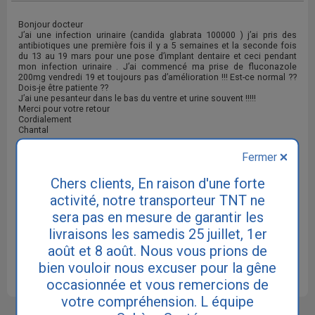
Bonjour docteur
J’ai une infection urinaire (candida glabrata 100000 ) j’ai pris des
antibiotiques une première fois il y a 5 semaines et la seconde fois
du 13 au 19 mars pour une pose d’implant dentaire et ceci pendant
mon infection urinaire . J’ai commencé ma prise de fluconazole
200mg vendredi 19 et toujours pas d’amélioration !!! Est-ce normal ??
Dois-je être patiente ??
J’ai une pesanteur dans le bas du ventre et urine souvent !!!!!
Merci pour votre retour
Cordialement
Chantal
Fermer
RETOUR AU SOMMAIRE DES QUESTIONS
Chers clients, En raison d'une forte
activité, notre transporteur TNT ne
sera pas en mesure de garantir les
Cette réponse ne remplace pas le diagnostic de votre
médecin. Consultez votre médecin traitant ou un médecin
livraisons les samedis 25 juillet, 1er
spécialiste urologue ou gynécologue si vous souffrez
d'incontinence.
août et 8 août. Nous vous prions de
bien vouloir nous excuser pour la gêne
occasionnée et vous remercions de
votre compréhension. L équipe